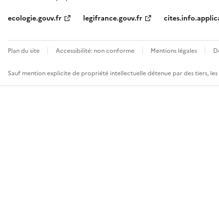
ecologie.gouv.fr
legifrance.gouv.fr
cites.info.applic
Plan du site
Accessibilité: non conforme
Mentions légales
D
Sauf mention explicite de propriété intellectuelle détenue par des tiers, le