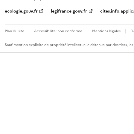
ecologie.gouv.fr
legifrance.gouv.fr
cites.info.applic
Plan du site
Accessibilité: non conforme
Mentions légales
D
Sauf mention explicite de propriété intellectuelle détenue par des tiers, le