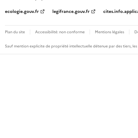
ecologie.gouv.fr
legifrance.gouv.fr
cites.info.applic
Plan du site
Accessibilité: non conforme
Mentions légales
D
Sauf mention explicite de propriété intellectuelle détenue par des tiers, le