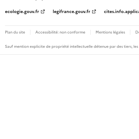
ecologie.gouv.fr
legifrance.gouv.fr
cites.info.applic
Plan du site
Accessibilité: non conforme
Mentions légales
D
Sauf mention explicite de propriété intellectuelle détenue par des tiers, le