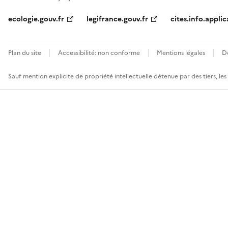
ecologie.gouv.fr
legifrance.gouv.fr
cites.info.applic
Plan du site
Accessibilité: non conforme
Mentions légales
D
Sauf mention explicite de propriété intellectuelle détenue par des tiers, le