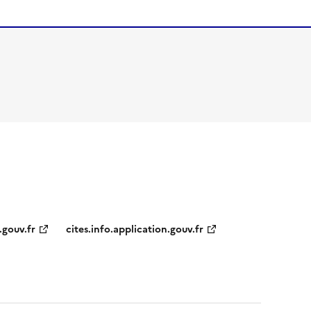
.gouv.fr
cites.info.application.gouv.fr