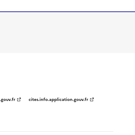
.gouv.fr
cites.info.application.gouv.fr