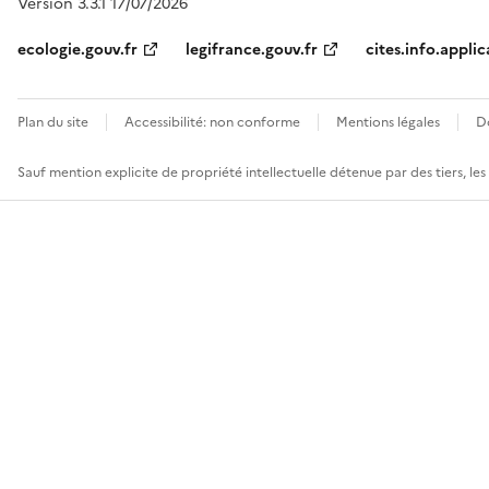
Version 3.3.1 17/07/2026
ecologie.gouv.fr
legifrance.gouv.fr
cites.info.applic
Plan du site
Accessibilité: non conforme
Mentions légales
D
Sauf mention explicite de propriété intellectuelle détenue par des tiers, le