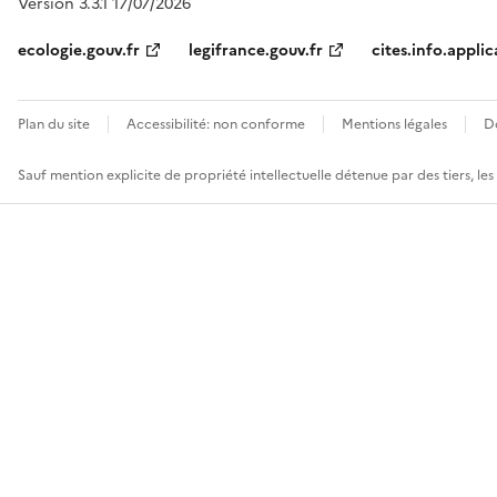
Version 3.3.1 17/07/2026
ecologie.gouv.fr
legifrance.gouv.fr
cites.info.applic
Plan du site
Accessibilité: non conforme
Mentions légales
D
Sauf mention explicite de propriété intellectuelle détenue par des tiers, le