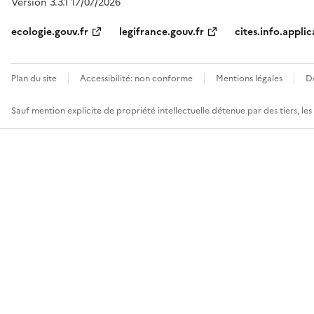
Version 3.3.1 17/07/2026
ecologie.gouv.fr
legifrance.gouv.fr
cites.info.applic
Plan du site
Accessibilité: non conforme
Mentions légales
D
Sauf mention explicite de propriété intellectuelle détenue par des tiers, le