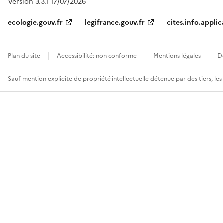
Version 3.3.1 17/07/2026
ecologie.gouv.fr
legifrance.gouv.fr
cites.info.applic
Plan du site
Accessibilité: non conforme
Mentions légales
D
Sauf mention explicite de propriété intellectuelle détenue par des tiers, le