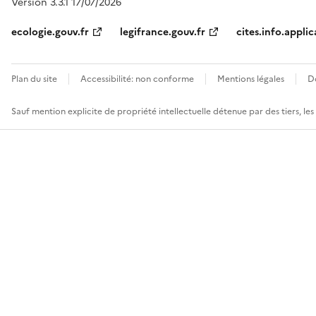
Version 3.3.1 17/07/2026
ecologie.gouv.fr
legifrance.gouv.fr
cites.info.applic
Plan du site
Accessibilité: non conforme
Mentions légales
D
Sauf mention explicite de propriété intellectuelle détenue par des tiers, le