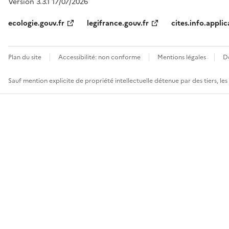
Version 3.3.1 17/07/2026
ecologie.gouv.fr
legifrance.gouv.fr
cites.info.applic
Plan du site
Accessibilité: non conforme
Mentions légales
D
Sauf mention explicite de propriété intellectuelle détenue par des tiers, le