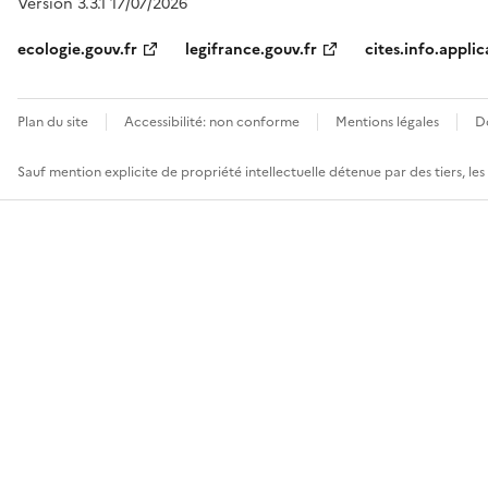
Version 3.3.1 17/07/2026
ecologie.gouv.fr
legifrance.gouv.fr
cites.info.applic
Plan du site
Accessibilité: non conforme
Mentions légales
D
Sauf mention explicite de propriété intellectuelle détenue par des tiers, le