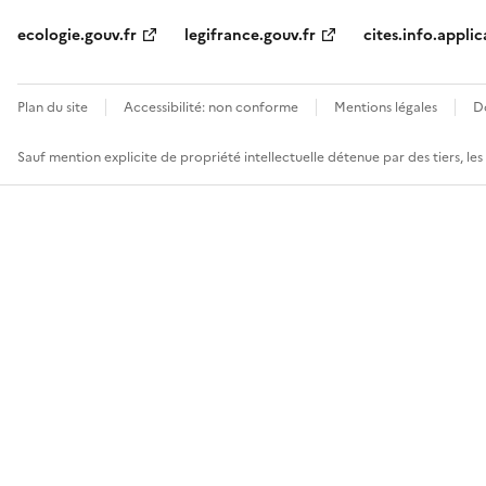
ecologie.gouv.fr
legifrance.gouv.fr
cites.info.applic
Plan du site
Accessibilité: non conforme
Mentions légales
D
Sauf mention explicite de propriété intellectuelle détenue par des tiers, le