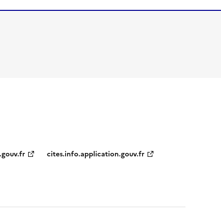
.gouv.fr
cites.info.application.gouv.fr