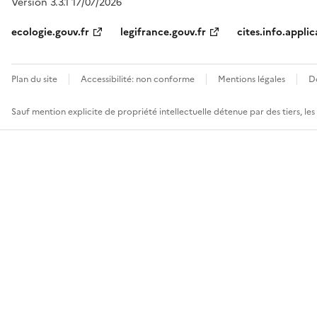
Version 3.3.1 17/07/2026
ecologie.gouv.fr
legifrance.gouv.fr
cites.info.applic
Plan du site
Accessibilité: non conforme
Mentions légales
D
Sauf mention explicite de propriété intellectuelle détenue par des tiers, le