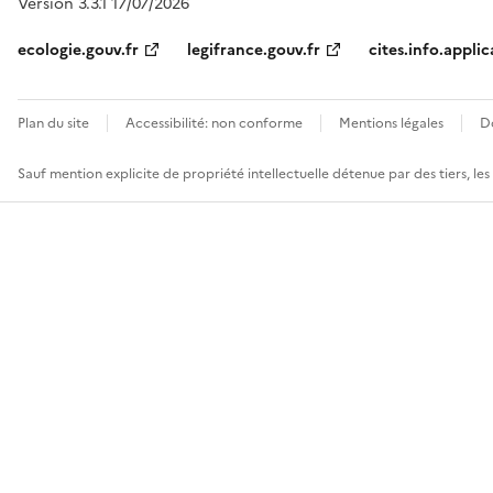
Version 3.3.1 17/07/2026
ecologie.gouv.fr
legifrance.gouv.fr
cites.info.applic
Plan du site
Accessibilité: non conforme
Mentions légales
D
Sauf mention explicite de propriété intellectuelle détenue par des tiers, le