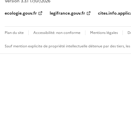
Version 3.3.1 17/07/2026
ecologie.gouv.fr
legifrance.gouv.fr
cites.info.applic
Plan du site
Accessibilité: non conforme
Mentions légales
D
Sauf mention explicite de propriété intellectuelle détenue par des tiers, le