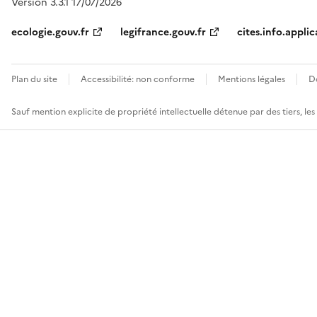
Version 3.3.1 17/07/2026
ecologie.gouv.fr
legifrance.gouv.fr
cites.info.applic
Plan du site
Accessibilité: non conforme
Mentions légales
D
Sauf mention explicite de propriété intellectuelle détenue par des tiers, le