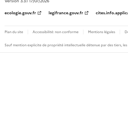
Version 3.3.1 17/07/2026
ecologie.gouv.fr
legifrance.gouv.fr
cites.info.applic
Plan du site
Accessibilité: non conforme
Mentions légales
D
Sauf mention explicite de propriété intellectuelle détenue par des tiers, le