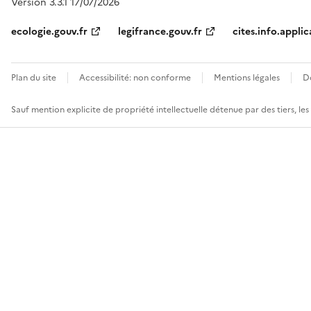
Version 3.3.1 17/07/2026
ecologie.gouv.fr
legifrance.gouv.fr
cites.info.applic
Plan du site
Accessibilité: non conforme
Mentions légales
D
Sauf mention explicite de propriété intellectuelle détenue par des tiers, le