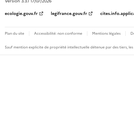
Version 3.3.1 17/07/2026
ecologie.gouv.fr
legifrance.gouv.fr
cites.info.applic
Plan du site
Accessibilité: non conforme
Mentions légales
D
Sauf mention explicite de propriété intellectuelle détenue par des tiers, le