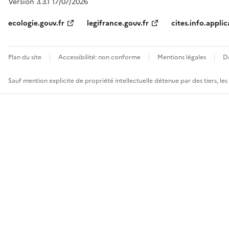
Version 3.3.1 17/07/2026
ecologie.gouv.fr
legifrance.gouv.fr
cites.info.applic
Plan du site
Accessibilité: non conforme
Mentions légales
D
Sauf mention explicite de propriété intellectuelle détenue par des tiers, le