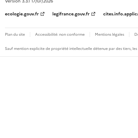
Version 3.3.1 17/07/2026
ecologie.gouv.fr
legifrance.gouv.fr
cites.info.applic
Plan du site
Accessibilité: non conforme
Mentions légales
D
Sauf mention explicite de propriété intellectuelle détenue par des tiers, le