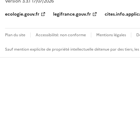
Version 3.3.1 17/07/2026
ecologie.gouv.fr
legifrance.gouv.fr
cites.info.applic
Plan du site
Accessibilité: non conforme
Mentions légales
D
Sauf mention explicite de propriété intellectuelle détenue par des tiers, le