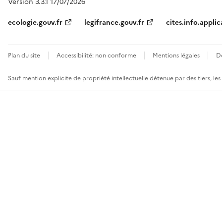
Version 3.3.1 17/07/2026
ecologie.gouv.fr
legifrance.gouv.fr
cites.info.applic
Plan du site
Accessibilité: non conforme
Mentions légales
D
Sauf mention explicite de propriété intellectuelle détenue par des tiers, le