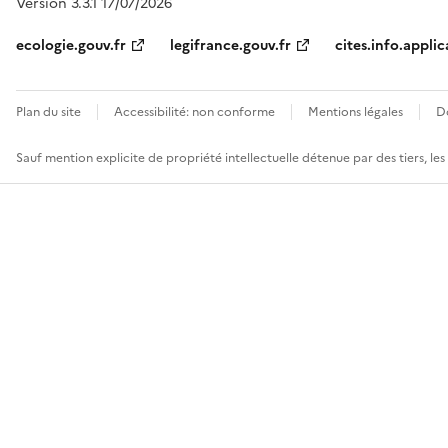
Version 3.3.1 17/07/2026
ecologie.gouv.fr
legifrance.gouv.fr
cites.info.applic
Plan du site
Accessibilité: non conforme
Mentions légales
D
Sauf mention explicite de propriété intellectuelle détenue par des tiers, le