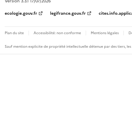
Version 3.3.1 17/07/2026
ecologie.gouv.fr
legifrance.gouv.fr
cites.info.applic
Plan du site
Accessibilité: non conforme
Mentions légales
D
Sauf mention explicite de propriété intellectuelle détenue par des tiers, le