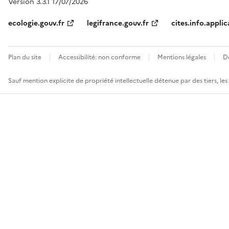
Version 3.3.1 17/07/2026
ecologie.gouv.fr
legifrance.gouv.fr
cites.info.applic
Plan du site
Accessibilité: non conforme
Mentions légales
D
Sauf mention explicite de propriété intellectuelle détenue par des tiers, le