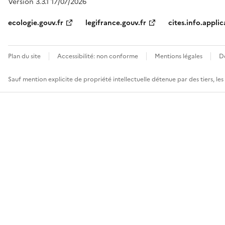
Version 3.3.1 17/07/2026
ecologie.gouv.fr
legifrance.gouv.fr
cites.info.applic
Plan du site
Accessibilité: non conforme
Mentions légales
D
Sauf mention explicite de propriété intellectuelle détenue par des tiers, le