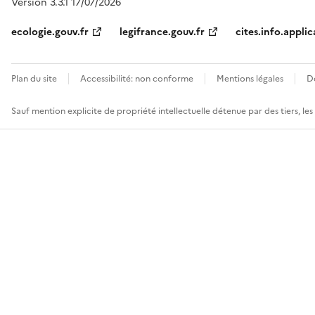
Version 3.3.1 17/07/2026
ecologie.gouv.fr
legifrance.gouv.fr
cites.info.applic
Plan du site
Accessibilité: non conforme
Mentions légales
D
Sauf mention explicite de propriété intellectuelle détenue par des tiers, le