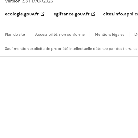
Version 3.3.1 17/07/2026
ecologie.gouv.fr
legifrance.gouv.fr
cites.info.applic
Plan du site
Accessibilité: non conforme
Mentions légales
D
Sauf mention explicite de propriété intellectuelle détenue par des tiers, le