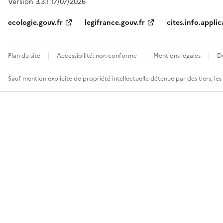
Version 3.3.1 17/07/2026
ecologie.gouv.fr
legifrance.gouv.fr
cites.info.applic
Plan du site
Accessibilité: non conforme
Mentions légales
D
Sauf mention explicite de propriété intellectuelle détenue par des tiers, le