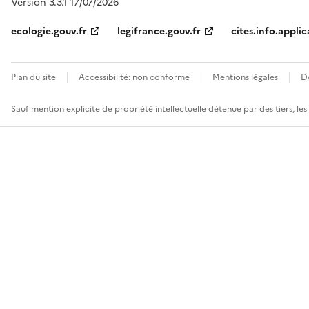
Version 3.3.1 17/07/2026
ecologie.gouv.fr
legifrance.gouv.fr
cites.info.applic
Plan du site
Accessibilité: non conforme
Mentions légales
D
Sauf mention explicite de propriété intellectuelle détenue par des tiers, le