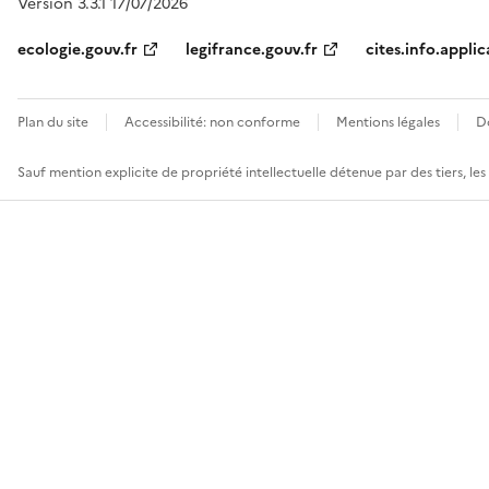
Version 3.3.1 17/07/2026
ecologie.gouv.fr
legifrance.gouv.fr
cites.info.applic
Plan du site
Accessibilité: non conforme
Mentions légales
D
Sauf mention explicite de propriété intellectuelle détenue par des tiers, le