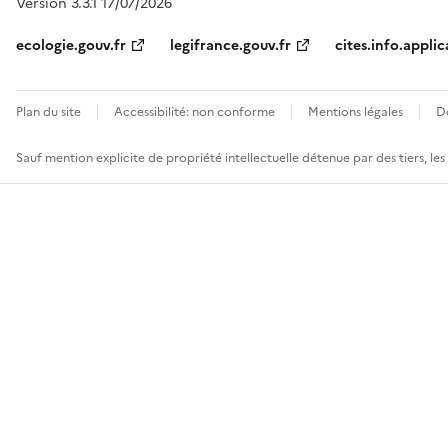
Version 3.3.1 17/07/2026
ecologie.gouv.fr
legifrance.gouv.fr
cites.info.applic
Plan du site
Accessibilité: non conforme
Mentions légales
D
Sauf mention explicite de propriété intellectuelle détenue par des tiers, le