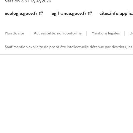
Version 3.3.1 17/07/2026
ecologie.gouv.fr
legifrance.gouv.fr
cites.info.applic
Plan du site
Accessibilité: non conforme
Mentions légales
D
Sauf mention explicite de propriété intellectuelle détenue par des tiers, le