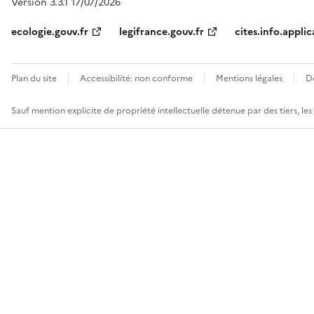
Version 3.3.1 17/07/2026
ecologie.gouv.fr
legifrance.gouv.fr
cites.info.applic
Plan du site
Accessibilité: non conforme
Mentions légales
D
Sauf mention explicite de propriété intellectuelle détenue par des tiers, le