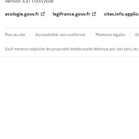
Version 3.3.1 17/07/2026
ecologie.gouv.fr
legifrance.gouv.fr
cites.info.applic
Plan du site
Accessibilité: non conforme
Mentions légales
D
Sauf mention explicite de propriété intellectuelle détenue par des tiers, le