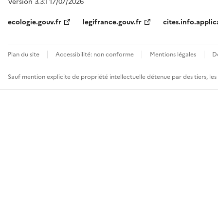
Version 3.3.1 17/07/2026
ecologie.gouv.fr
legifrance.gouv.fr
cites.info.applic
Plan du site
Accessibilité: non conforme
Mentions légales
D
Sauf mention explicite de propriété intellectuelle détenue par des tiers, le