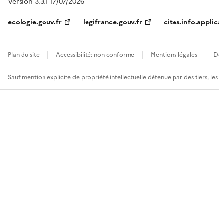
Version 3.3.1 17/07/2026
ecologie.gouv.fr
legifrance.gouv.fr
cites.info.applic
Plan du site
Accessibilité: non conforme
Mentions légales
D
Sauf mention explicite de propriété intellectuelle détenue par des tiers, le