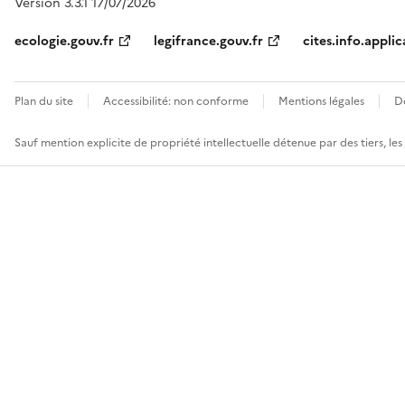
Version 3.3.1 17/07/2026
ecologie.gouv.fr
legifrance.gouv.fr
cites.info.applic
Plan du site
Accessibilité: non conforme
Mentions légales
D
Sauf mention explicite de propriété intellectuelle détenue par des tiers, le