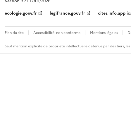
Version 3.3.1 17/07/2026
ecologie.gouv.fr
legifrance.gouv.fr
cites.info.applic
Plan du site
Accessibilité: non conforme
Mentions légales
D
Sauf mention explicite de propriété intellectuelle détenue par des tiers, le