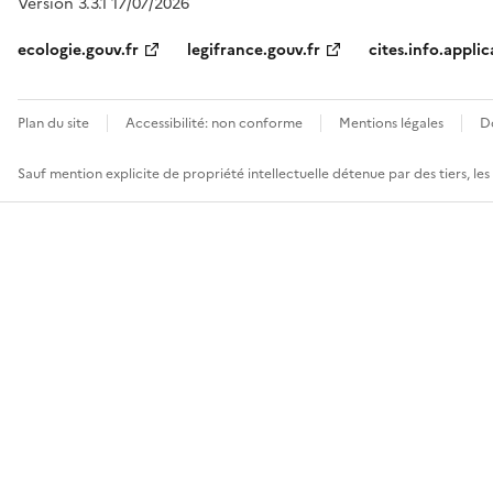
Version 3.3.1 17/07/2026
ecologie.gouv.fr
legifrance.gouv.fr
cites.info.applic
Plan du site
Accessibilité: non conforme
Mentions légales
D
Sauf mention explicite de propriété intellectuelle détenue par des tiers, le