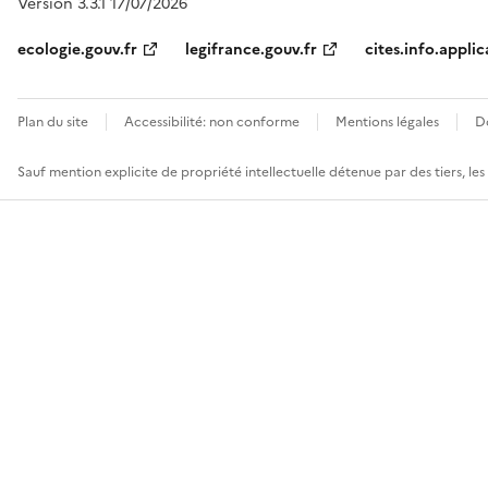
Version 3.3.1 17/07/2026
ecologie.gouv.fr
legifrance.gouv.fr
cites.info.applic
Plan du site
Accessibilité: non conforme
Mentions légales
D
Sauf mention explicite de propriété intellectuelle détenue par des tiers, le