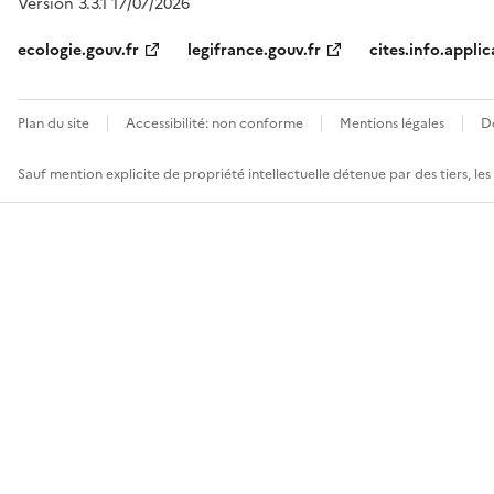
Version 3.3.1 17/07/2026
ecologie.gouv.fr
legifrance.gouv.fr
cites.info.applic
Plan du site
Accessibilité: non conforme
Mentions légales
D
Sauf mention explicite de propriété intellectuelle détenue par des tiers, le