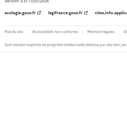
Version 3.3.1 17/07/2026
ecologie.gouv.fr
legifrance.gouv.fr
cites.info.applic
Plan du site
Accessibilité: non conforme
Mentions légales
D
Sauf mention explicite de propriété intellectuelle détenue par des tiers, le