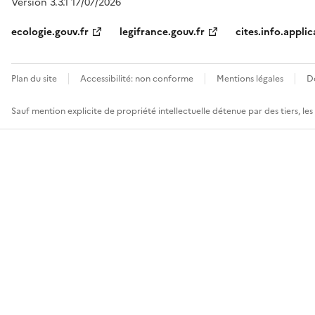
Version 3.3.1 17/07/2026
ecologie.gouv.fr
legifrance.gouv.fr
cites.info.applic
Plan du site
Accessibilité: non conforme
Mentions légales
D
Sauf mention explicite de propriété intellectuelle détenue par des tiers, le