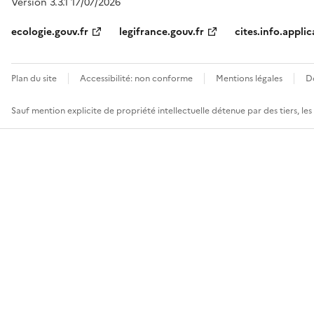
Version 3.3.1 17/07/2026
ecologie.gouv.fr
legifrance.gouv.fr
cites.info.applic
Plan du site
Accessibilité: non conforme
Mentions légales
D
Sauf mention explicite de propriété intellectuelle détenue par des tiers, le